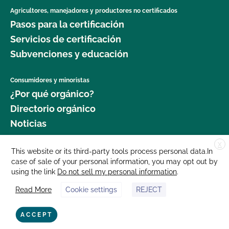
Agricultores, manejadores y productores no certificados
Pasos para la certificación
Servicios de certificación
Subvenciones y educación
Consumidores y minoristas
¿Por qué orgánico?
Directorio orgánico
Noticias
X
Donar
This website or its third-party tools process personal data.In
case of sale of your personal information, you may opt out by
Carreras profesionales
using the link
Do not sell my personal information
.
Sala de prensa
Read More
Cookie settings
REJECT
Contáctenos
877 Cedar Street, Suite 248, Santa Cruz, CA 95060 © 2025 CCOF.org
ACCEPT