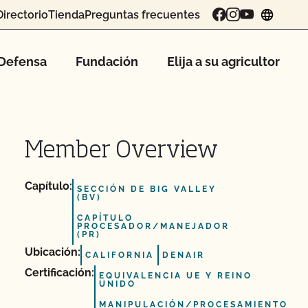
Directorio
Tienda
Preguntas frecuentes
chang
Defensa
Fundación
Elija a su agricultor
Member Overview
Capítulo:
SECCIÓN DE BIG VALLEY
(BV)
CAPÍTULO
PROCESADOR/MANEJADOR
(PR)
Ubicación:
CALIFORNIA
DENAIR
Certificación:
EQUIVALENCIA UE Y REINO
UNIDO
MANIPULACIÓN/PROCESAMIENTO