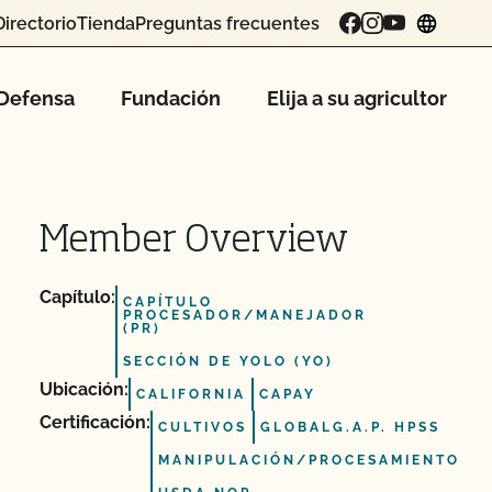
Directorio
Tienda
Preguntas frecuentes
chang
Defensa
Fundación
Elija a su agricultor
Member Overview
Capítulo:
CAPÍTULO
PROCESADOR/MANEJADOR
(PR)
SECCIÓN DE YOLO (YO)
Ubicación:
CALIFORNIA
CAPAY
Certificación:
CULTIVOS
GLOBALG.A.P. HPSS
MANIPULACIÓN/PROCESAMIENTO