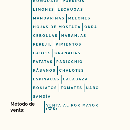
KUMQUATS
PUERROS
LIMONES
LECHUGAS
MANDARINAS
MELONES
HOJAS DE MOSTAZA
OKRA
CEBOLLAS
NARANJAS
PEREJIL
PIMIENTOS
CAQUIS
GRANADAS
PATATAS
RADICCHIO
RÁBANOS
CHALOTES
ESPINACAS
CALABAZA
BONIATOS
TOMATES
NABO
SANDÍA
Método de
VENTA AL POR MAYOR
(WS)
venta: