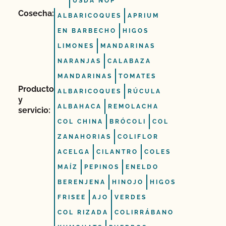
USDA NOP
Cosecha:
ALBARICOQUES
APRIUM
EN BARBECHO
HIGOS
LIMONES
MANDARINAS
NARANJAS
CALABAZA
MANDARINAS
TOMATES
Producto
ALBARICOQUES
RÚCULA
y
ALBAHACA
REMOLACHA
servicio:
COL CHINA
BRÓCOLI
COL
ZANAHORIAS
COLIFLOR
ACELGA
CILANTRO
COLES
MAÍZ
PEPINOS
ENELDO
BERENJENA
HINOJO
HIGOS
FRISEE
AJO
VERDES
COL RIZADA
COLIRRÁBANO