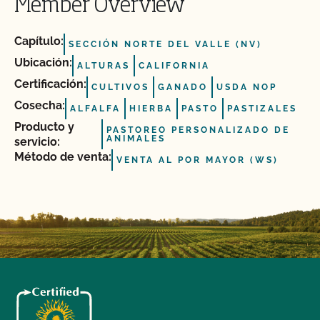
Member Overview
Capítulo:
SECCIÓN NORTE DEL VALLE (NV)
Ubicación:
ALTURAS
CALIFORNIA
Certificación:
CULTIVOS
GANADO
USDA NOP
Cosecha:
ALFALFA
HIERBA
PASTO
PASTIZALES
Producto y
PASTOREO PERSONALIZADO DE
ANIMALES
servicio:
Método de venta:
VENTA AL POR MAYOR (WS)