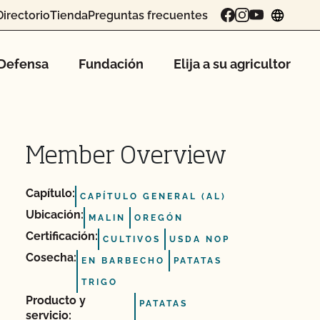
Directorio
Tienda
Preguntas frecuentes
chang
Defensa
Fundación
Elija a su agricultor
Member Overview
Capítulo:
CAPÍTULO GENERAL (AL)
Ubicación:
MALIN
OREGÓN
Certificación:
CULTIVOS
USDA NOP
Cosecha:
EN BARBECHO
PATATAS
TRIGO
Producto y
PATATAS
servicio: