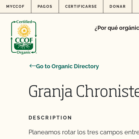
Skip to content
MYCCOF
PAGOS
CERTIFICARSE
DONAR
¿Por qué orgáni
Go to Organic Directory
Granja Chronist
DESCRIPTION
Planeamos rotar los tres campos entre 