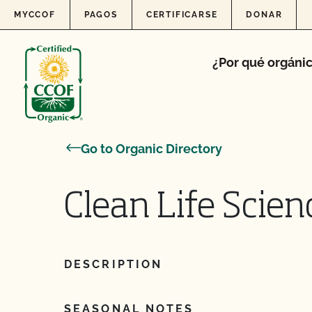
Skip to content
MYCCOF
PAGOS
CERTIFICARSE
DONAR
¿Por qué orgáni
Go to Organic Directory
Clean Life Scie
DESCRIPTION
SEASONAL NOTES