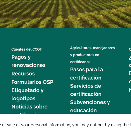
Agricultores, manejadores
Clientes del CCOF
C
y productores no
Pagos y
certificados
renovaciones
Pasos para la
Recursos
certificación
Formularios OSP
Servicios de
Etiquetado y
certificación
logotipos
Subvenciones y
Noticias sobre
educación
certificación
877 C
e of sale of your personal information, you may opt out by using the 