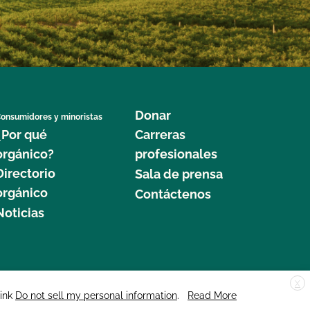
Donar
onsumidores y minoristas
¿Por qué
Carreras
orgánico?
profesionales
Directorio
Sala de prensa
orgánico
Contáctenos
Noticias
X
edar Street, Suite 248, Santa Cruz, CA 95060 © 2025 CCOF.org
link
Do not sell my personal information
.
Read More