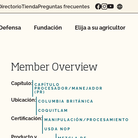
Directorio
Tienda
Preguntas frecuentes
chang
Defensa
Fundación
Elija a su agricultor
Member Overview
Capítulo:
CAPÍTULO
PROCESADOR/MANEJADOR
(PR)
Ubicación:
COLUMBIA BRITÁNICA
COQUITLAM
Certificación:
MANIPULACIÓN/PROCESAMIENTO
USDA NOP
Producto y