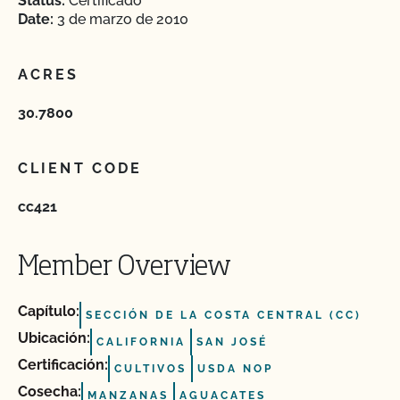
Status:
Certificado
Date:
3 de marzo de 2010
ACRES
30.7800
CLIENT CODE
cc421
Member Overview
Capítulo:
SECCIÓN DE LA COSTA CENTRAL (CC)
Ubicación:
CALIFORNIA
SAN JOSÉ
Certificación:
CULTIVOS
USDA NOP
Cosecha:
MANZANAS
AGUACATES