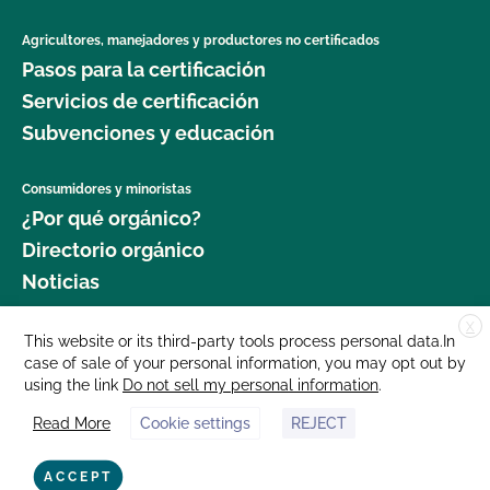
Agricultores, manejadores y productores no certificados
Pasos para la certificación
Servicios de certificación
Subvenciones y educación
Consumidores y minoristas
¿Por qué orgánico?
Directorio orgánico
Noticias
X
Donar
This website or its third-party tools process personal data.In
case of sale of your personal information, you may opt out by
Carreras profesionales
using the link
Do not sell my personal information
.
Sala de prensa
Read More
Cookie settings
REJECT
Contáctenos
877 Cedar Street, Suite 248, Santa Cruz, CA 95060 © 2025 CCOF.org
ACCEPT