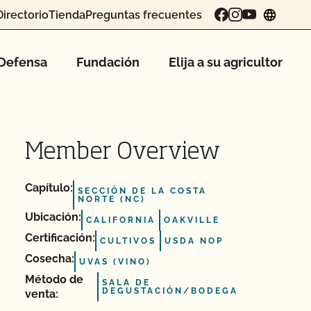
Directorio
Tienda
Preguntas frecuentes
chang
Defensa
Fundación
Elija a su agricultor
Member Overview
Capítulo:
SECCIÓN DE LA COSTA
NORTE (NC)
Ubicación:
CALIFORNIA
OAKVILLE
Certificación:
CULTIVOS
USDA NOP
Cosecha:
UVAS (VINO)
Método de
SALA DE
DEGUSTACIÓN/BODEGA
venta: