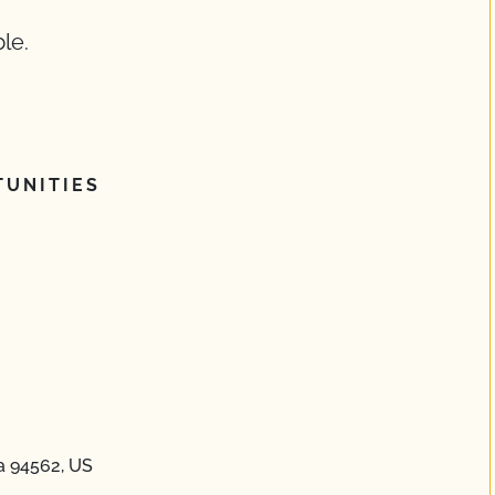
le.
UNITIES
ia 94562, US