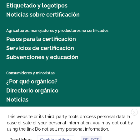
Etiquetado y logotipos
Noticias sobre certificación
Agricultores, manejadores y productores no certificados
Pasos para la certificación
Servicios de certificación
Subvenciones y educación
Consumidores y minoristas
¿Por qué orgánico?
Directorio orgánico
Noticias
X
Donar
This website or its third-party tools process personal data.In
case of sale of your personal information, you may opt out by
Carreras profesionales
using the link
Do not sell my personal information
.
Sala de prensa