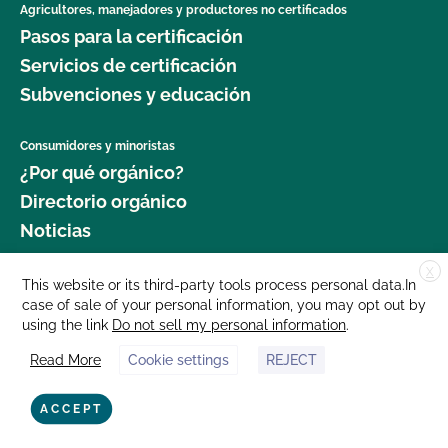
Agricultores, manejadores y productores no certificados
Pasos para la certificación
Servicios de certificación
Subvenciones y educación
Consumidores y minoristas
¿Por qué orgánico?
Directorio orgánico
Noticias
X
Donar
This website or its third-party tools process personal data.In
case of sale of your personal information, you may opt out by
Carreras profesionales
using the link
Do not sell my personal information
.
Sala de prensa
Read More
Cookie settings
REJECT
Contáctenos
877 Cedar Street, Suite 248, Santa Cruz, CA 95060 © 2025 CCOF.org
ACCEPT