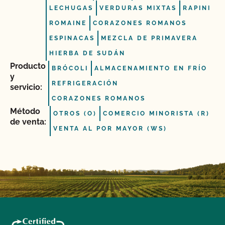
LECHUGAS
VERDURAS MIXTAS
RAPINI
ROMAINE
CORAZONES ROMANOS
ESPINACAS
MEZCLA DE PRIMAVERA
HIERBA DE SUDÁN
Producto
BRÓCOLI
ALMACENAMIENTO EN FRÍO
y
REFRIGERACIÓN
servicio:
CORAZONES ROMANOS
Método
OTROS (O)
COMERCIO MINORISTA (R)
de venta:
VENTA AL POR MAYOR (WS)