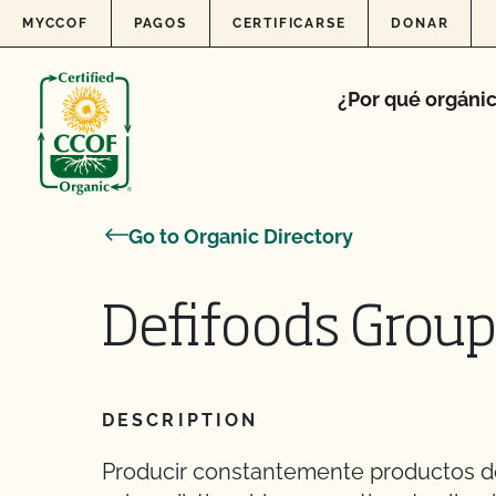
Skip to content
MYCCOF
PAGOS
CERTIFICARSE
DONAR
¿Por qué orgáni
Go to Organic Directory
Defifoods Group I
DESCRIPTION
Producir constantemente productos d