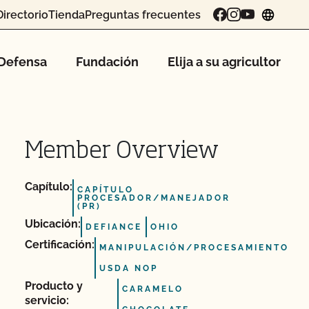
Directorio
Tienda
Preguntas frecuentes
chang
Defensa
Fundación
Elija a su agricultor
Member Overview
Capítulo:
CAPÍTULO
PROCESADOR/MANEJADOR
(PR)
Ubicación:
DEFIANCE
OHIO
Certificación:
MANIPULACIÓN/PROCESAMIENTO
USDA NOP
Producto y
CARAMELO
servicio: