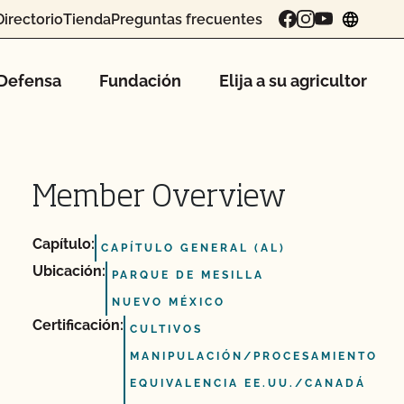
Directorio
Tienda
Preguntas frecuentes
chang
Defensa
Fundación
Elija a su agricultor
Member Overview
Capítulo:
CAPÍTULO GENERAL (AL)
Ubicación:
PARQUE DE MESILLA
NUEVO MÉXICO
Certificación:
CULTIVOS
MANIPULACIÓN/PROCESAMIENTO
EQUIVALENCIA EE.UU./CANADÁ