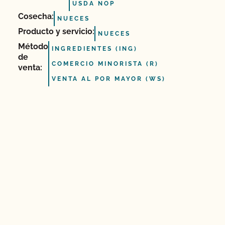
USDA NOP
Cosecha:
NUECES
Producto y servicio:
NUECES
Método
INGREDIENTES (ING)
de
COMERCIO MINORISTA (R)
venta:
VENTA AL POR MAYOR (WS)