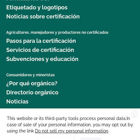
Etiquetado y logotipos
Noticias sobre certificación
Agricultores, manejadores y productores no certificados
Pasos para la certificación
Servicios de certificación
Subvenciones y educación
Consumidores y minoristas
¿Por qué orgánico?
Directorio orgánico
Noticias
X
Donar
This website or its third-party tools process personal data.In
case of sale of your personal information, you may opt out by
Carreras profesionales
using the link
Do not sell my personal information
.
Sala de prensa