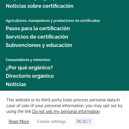
Noticias sobre certificación
Agricultores, manejadores y productores no certificados
Pasos para la certificación
Servicios de certificación
Subvenciones y educación
Consumidores y minoristas
¿Por qué orgánico?
Directorio orgánico
Noticias
X
Donar
This website or its third-party tools process personal data.In
case of sale of your personal information, you may opt out by
Carreras profesionales
using the link
Do not sell my personal information
.
Sala de prensa
Read More
Cookie settings
REJECT
Contáctenos