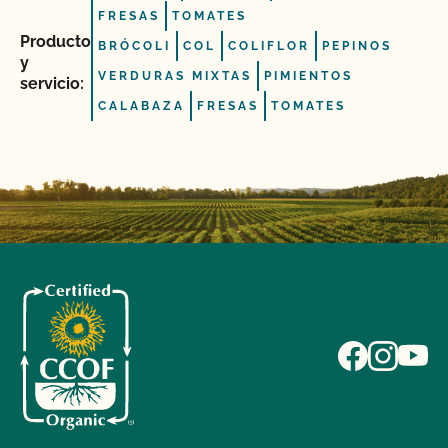
FRESAS
TOMATES
Producto
BRÓCOLI
COL
COLIFLOR
PEPINOS
y
VERDURAS MIXTAS
PIMIENTOS
servicio:
CALABAZA
FRESAS
TOMATES