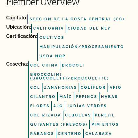
Member Overview
Capítulo:
SECCIÓN DE LA COSTA CENTRAL (CC)
Ubicación:
CALIFORNIA
CIUDAD DEL REY
Certificación:
CULTIVOS
MANIPULACIÓN/PROCESAMIENTO
USDA NOP
Cosecha:
COL CHINA
BRÓCOLI
BROCCOLINI
(BROCCOLETTI/BROCCOLETTE)
COL
ZANAHORIAS
COLIFLOR
APIO
CILANTRO
MAÍZ
PEPINOS
HABAS
FLORES
AJO
JUDÍAS VERDES
COL RIZADA
CEBOLLAS
PEREJIL
GUISANTES (FRESCOS)
PIMIENTOS
RÁBANOS
CENTENO
CALABAZA