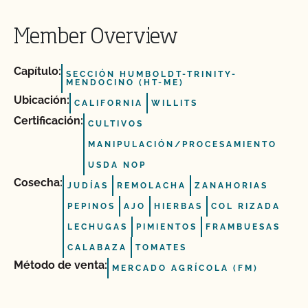
Member Overview
Capítulo:
SECCIÓN HUMBOLDT-TRINITY-
MENDOCINO (HT-ME)
Ubicación:
CALIFORNIA
WILLITS
Certificación:
CULTIVOS
MANIPULACIÓN/PROCESAMIENTO
USDA NOP
Cosecha:
JUDÍAS
REMOLACHA
ZANAHORIAS
PEPINOS
AJO
HIERBAS
COL RIZADA
LECHUGAS
PIMIENTOS
FRAMBUESAS
CALABAZA
TOMATES
Método de venta:
MERCADO AGRÍCOLA (FM)