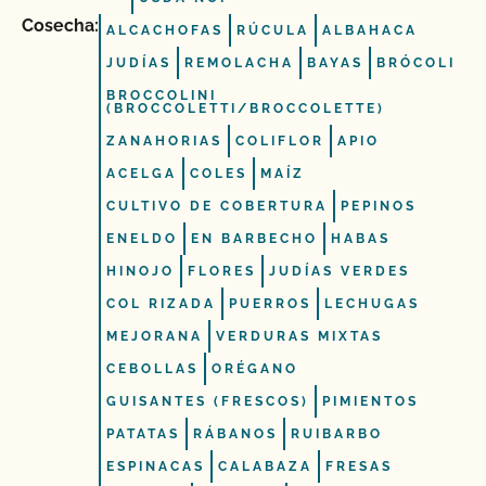
Cosecha:
ALCACHOFAS
RÚCULA
ALBAHACA
JUDÍAS
REMOLACHA
BAYAS
BRÓCOLI
BROCCOLINI
(BROCCOLETTI/BROCCOLETTE)
ZANAHORIAS
COLIFLOR
APIO
ACELGA
COLES
MAÍZ
CULTIVO DE COBERTURA
PEPINOS
ENELDO
EN BARBECHO
HABAS
HINOJO
FLORES
JUDÍAS VERDES
COL RIZADA
PUERROS
LECHUGAS
MEJORANA
VERDURAS MIXTAS
CEBOLLAS
ORÉGANO
GUISANTES (FRESCOS)
PIMIENTOS
PATATAS
RÁBANOS
RUIBARBO
ESPINACAS
CALABAZA
FRESAS