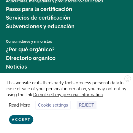
Agricultores, manejadores y productores no certificados
Pasos para la certificación
Servicios de certificación
Subvenciones y educación
Consumidores y minoristas
¿Por qué orgánico?
Directorio orgánico
Noticias
X
Donar
This website or its third-party tools process personal data.In
case of sale of your personal information, you may opt out by
Carreras profesionales
using the link
Do not sell my personal information
.
Sala de prensa
Read More
Cookie settings
REJECT
Contáctenos
877 Cedar Street, Suite 248, Santa Cruz, CA 95060 © 2025 CCOF.org
ACCEPT