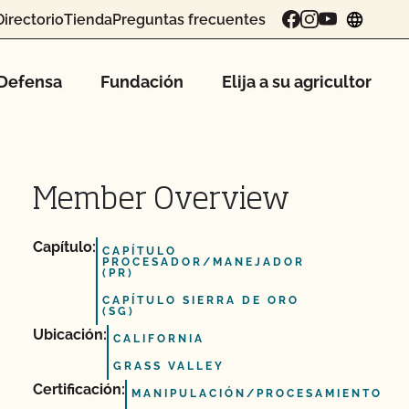
Directorio
Tienda
Preguntas frecuentes
chang
Defensa
Fundación
Elija a su agricultor
Member Overview
Capítulo:
CAPÍTULO
PROCESADOR/MANEJADOR
(PR)
CAPÍTULO SIERRA DE ORO
(SG)
Ubicación:
CALIFORNIA
GRASS VALLEY
Certificación:
MANIPULACIÓN/PROCESAMIENTO