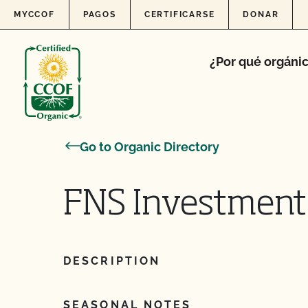
Skip to content
MYCCOF
PAGOS
CERTIFICARSE
DONAR
¿Por qué orgáni
Go to Organic Directory
FNS Investment 
DESCRIPTION
SEASONAL NOTES