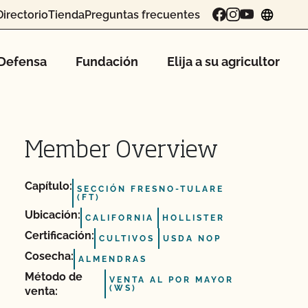
Directorio
Tienda
Preguntas frecuentes
chang
Defensa
Fundación
Elija a su agricultor
Member Overview
Capítulo:
SECCIÓN FRESNO-TULARE
(FT)
Ubicación:
CALIFORNIA
HOLLISTER
Certificación:
CULTIVOS
USDA NOP
Cosecha:
ALMENDRAS
Método de
VENTA AL POR MAYOR
(WS)
venta: