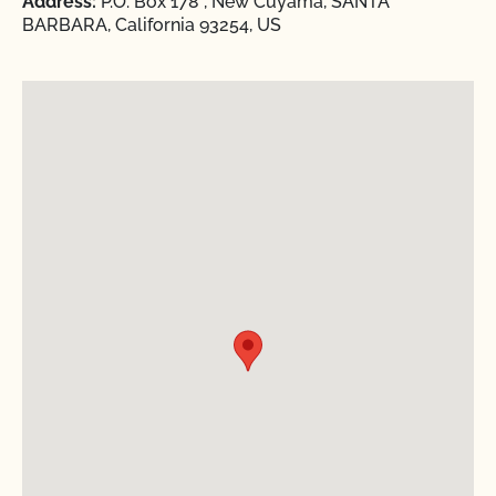
Address:
P.O. Box 178 , New Cuyama, SANTA
BARBARA, California 93254, US