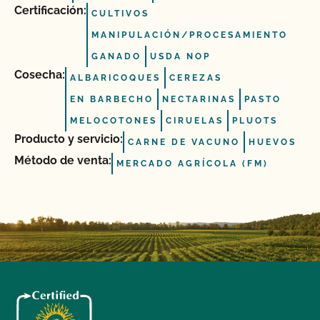
Certificación:
CULTIVOS
MANIPULACIÓN/PROCESAMIENTO
GANADO
USDA NOP
Cosecha:
ALBARICOQUES
CEREZAS
EN BARBECHO
NECTARINAS
PASTO
MELOCOTONES
CIRUELAS
PLUOTS
Producto y servicio:
CARNE DE VACUNO
HUEVOS
Método de venta:
MERCADO AGRÍCOLA (FM)