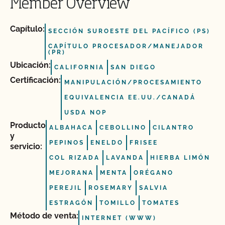
Member Overview
Capítulo:
SECCIÓN SUROESTE DEL PACÍFICO (PS)
CAPÍTULO PROCESADOR/MANEJADOR
(PR)
Ubicación:
CALIFORNIA
SAN DIEGO
Certificación:
MANIPULACIÓN/PROCESAMIENTO
EQUIVALENCIA EE.UU./CANADÁ
USDA NOP
Producto
ALBAHACA
CEBOLLINO
CILANTRO
y
PEPINOS
ENELDO
FRISEE
servicio:
COL RIZADA
LAVANDA
HIERBA LIMÓN
MEJORANA
MENTA
ORÉGANO
PEREJIL
ROSEMARY
SALVIA
ESTRAGÓN
TOMILLO
TOMATES
Método de venta:
INTERNET (WWW)