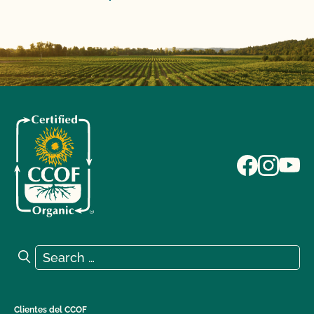
Search for:
Search
Clientes del CCOF