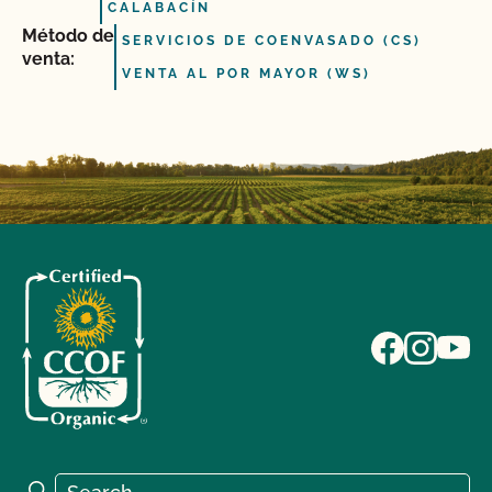
CALABACÍN
Método de
SERVICIOS DE COENVASADO (CS)
venta:
VENTA AL POR MAYOR (WS)
Search for:
Search