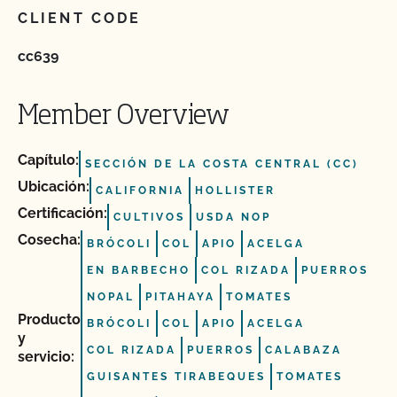
CLIENT CODE
cc639
Member Overview
Capítulo:
SECCIÓN DE LA COSTA CENTRAL (CC)
Ubicación:
CALIFORNIA
HOLLISTER
Certificación:
CULTIVOS
USDA NOP
Cosecha:
BRÓCOLI
COL
APIO
ACELGA
EN BARBECHO
COL RIZADA
PUERROS
NOPAL
PITAHAYA
TOMATES
Producto
BRÓCOLI
COL
APIO
ACELGA
y
COL RIZADA
PUERROS
CALABAZA
servicio:
GUISANTES TIRABEQUES
TOMATES