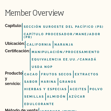
Member Overview
Capítulo:
SECCIÓN SUROESTE DEL PACÍFICO (PS)
CAPÍTULO PROCESADOR/MANEJADOR
(PR)
Ubicación:
CALIFORNIA
NARANJA
Certificación:
MANIPULACIÓN/PROCESAMIENTO
EQUIVALENCIA EE.UU./CANADÁ
USDA NOP
Producto
CACAO
FRUTOS SECOS
EXTRACTOS
y
SABOR
HARINA
GRANOS
servicio:
HIERBAS Y ESPECIAS
ACEITES
POLVO
SEMILLAS
ALMIDÓN
AZÚCAR
EDULCORANTE
Método de venta: