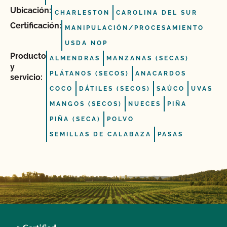
Ubicación:
CHARLESTON
CAROLINA DEL SUR
Certificación:
MANIPULACIÓN/PROCESAMIENTO
USDA NOP
Producto
ALMENDRAS
MANZANAS (SECAS)
y
PLÁTANOS (SECOS)
ANACARDOS
servicio:
COCO
DÁTILES (SECOS)
SAÚCO
UVAS
MANGOS (SECOS)
NUECES
PIÑA
PIÑA (SECA)
POLVO
SEMILLAS DE CALABAZA
PASAS