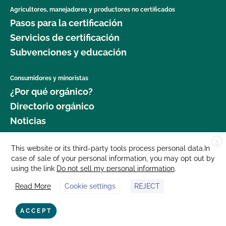
Agricultores, manejadores y productores no certificados
Pasos para la certificación
Servicios de certificación
Subvenciones y educación
Consumidores y minoristas
¿Por qué orgánico?
Directorio orgánico
Noticias
X
Donar
This website or its third-party tools process personal data.In
case of sale of your personal information, you may opt out by
Carreras profesionales
using the link
Do not sell my personal information
.
Sala de prensa
Read More
Cookie settings
REJECT
Contáctenos
877 Cedar Street, Suite 248, Santa Cruz, CA 95060 © 2025 CCOF.org
ACCEPT