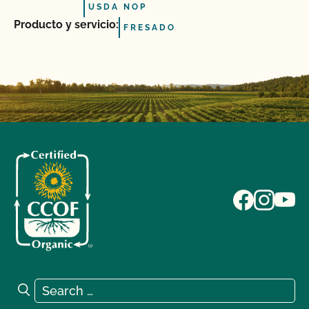
USDA NOP
Producto y servicio:
FRESADO
Search for:
Search