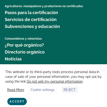
Agricultores, manejadores y productores no certificados
Pasos para la certificación
Servicios de certificación
Subvenciones y educación
Consumidores y minoristas
¿Por qué orgánico?
Directorio orgánico
Noticias
X
Donar
This website or its third-party tools process personal data.In
case of sale of your personal information, you may opt out by
Carreras profesionales
using the link
Do not sell my personal information
.
Sala de prensa
Read More
Cookie settings
REJECT
Contáctenos
877 Cedar Street, Suite 248, Santa Cruz, CA 95060 © 2025 CCOF.org
ACCEPT