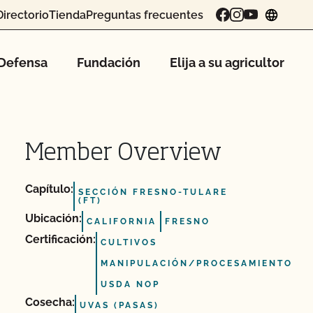
Directorio
Tienda
Preguntas frecuentes
chang
Defensa
Fundación
Elija a su agricultor
Member Overview
Capítulo:
SECCIÓN FRESNO-TULARE
(FT)
Ubicación:
CALIFORNIA
FRESNO
Certificación:
CULTIVOS
MANIPULACIÓN/PROCESAMIENTO
USDA NOP
Cosecha:
UVAS (PASAS)