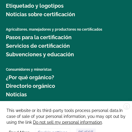
Etiquetado y logotipos
Noticias sobre certificación
Agricultores, manejadores y productores no certificados
Pasos para la certificación
Servicios de certificación
Subvenciones y educación
Consumidores y minoristas
¿Por qué orgánico?
Directorio orgánico
Noticias
X
Donar
This website or its third-party tools process personal data.In
case of sale of your personal information, you may opt out by
Carreras profesionales
using the link
Do not sell my personal information
.
Sala de prensa