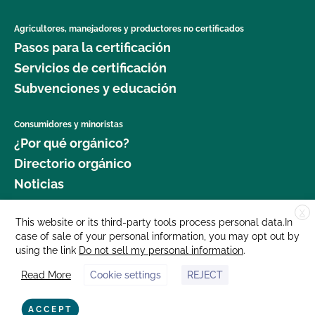
Agricultores, manejadores y productores no certificados
Pasos para la certificación
Servicios de certificación
Subvenciones y educación
Consumidores y minoristas
¿Por qué orgánico?
Directorio orgánico
Noticias
X
Donar
This website or its third-party tools process personal data.In
case of sale of your personal information, you may opt out by
Carreras profesionales
using the link
Do not sell my personal information
.
Sala de prensa
Read More
Cookie settings
REJECT
Contáctenos
877 Cedar Street, Suite 248, Santa Cruz, CA 95060 © 2025 CCOF.org
ACCEPT