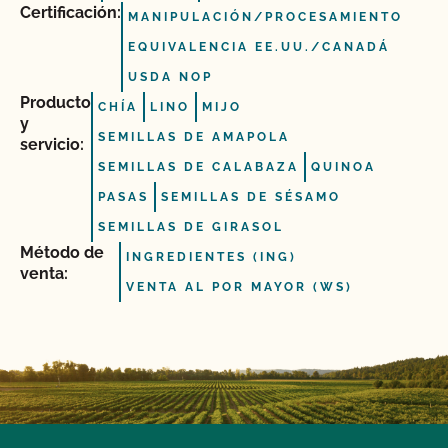
Certificación:
MANIPULACIÓN/PROCESAMIENTO
EQUIVALENCIA EE.UU./CANADÁ
USDA NOP
Producto
CHÍA
LINO
MIJO
y
SEMILLAS DE AMAPOLA
servicio:
SEMILLAS DE CALABAZA
QUINOA
PASAS
SEMILLAS DE SÉSAMO
SEMILLAS DE GIRASOL
Método de
INGREDIENTES (ING)
venta:
VENTA AL POR MAYOR (WS)