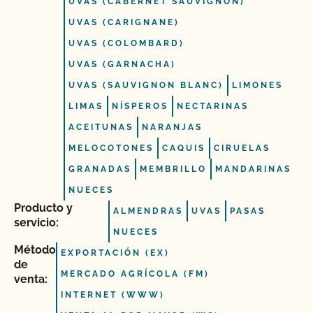
UVAS (CABERNET SAUVIGNON)
UVAS (CARIGNANE)
UVAS (COLOMBARD)
UVAS (GARNACHA)
UVAS (SAUVIGNON BLANC)
LIMONES
LIMAS
NÍSPEROS
NECTARINAS
ACEITUNAS
NARANJAS
MELOCOTONES
CAQUIS
CIRUELAS
GRANADAS
MEMBRILLO
MANDARINAS
NUECES
Producto y
ALMENDRAS
UVAS
PASAS
servicio:
NUECES
Método
EXPORTACIÓN (EX)
de
MERCADO AGRÍCOLA (FM)
venta:
INTERNET (WWW)