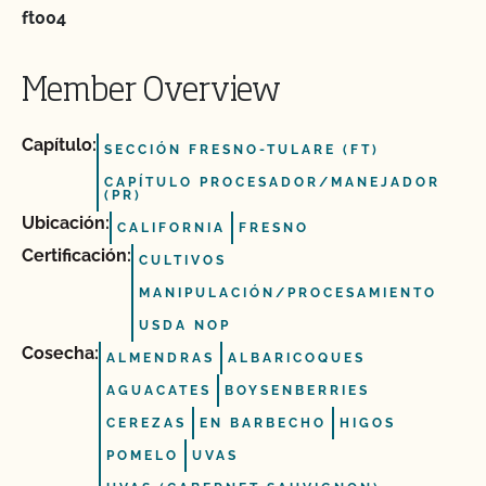
ft004
Member Overview
Capítulo:
SECCIÓN FRESNO-TULARE (FT)
CAPÍTULO PROCESADOR/MANEJADOR
(PR)
Ubicación:
CALIFORNIA
FRESNO
Certificación:
CULTIVOS
MANIPULACIÓN/PROCESAMIENTO
USDA NOP
Cosecha:
ALMENDRAS
ALBARICOQUES
AGUACATES
BOYSENBERRIES
CEREZAS
EN BARBECHO
HIGOS
POMELO
UVAS