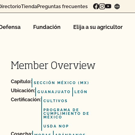
Directorio
Tienda
Preguntas frecuentes
chang
Defensa
Fundación
Elija a su agricultor
Member Overview
Capítulo:
SECCIÓN MÉXICO (MX)
Ubicación:
GUANAJUATO
LEÓN
Certificación:
CULTIVOS
PROGRAMA DE
CUMPLIMIENTO DE
MÉXICO
USDA NOP
Cosecha: