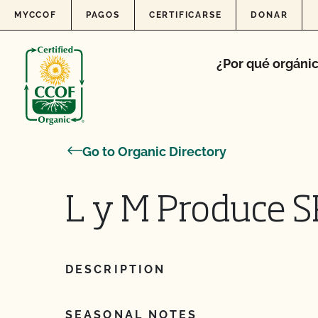
Skip to content
MYCCOF
PAGOS
CERTIFICARSE
DONAR
¿Por qué orgáni
Go to Organic Directory
L y M Produce S
DESCRIPTION
SEASONAL NOTES