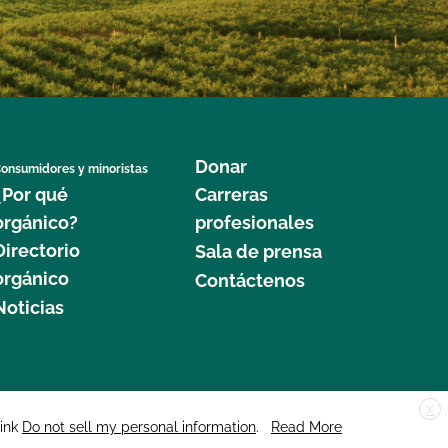
Donar
onsumidores y minoristas
¿Por qué
Carreras
orgánico?
profesionales
Directorio
Sala de prensa
orgánico
Contáctenos
Noticias
X
edar Street, Suite 248, Santa Cruz, CA 95060 © 2025 CCOF.org
link
Do not sell my personal information
.
Read More