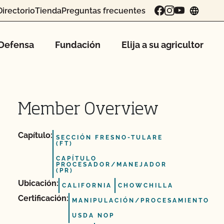
Directorio
Tienda
Preguntas frecuentes
chang
Defensa
Fundación
Elija a su agricultor
Member Overview
Capítulo:
SECCIÓN FRESNO-TULARE
(FT)
CAPÍTULO
PROCESADOR/MANEJADOR
(PR)
Ubicación:
CALIFORNIA
CHOWCHILLA
Certificación:
MANIPULACIÓN/PROCESAMIENTO
USDA NOP