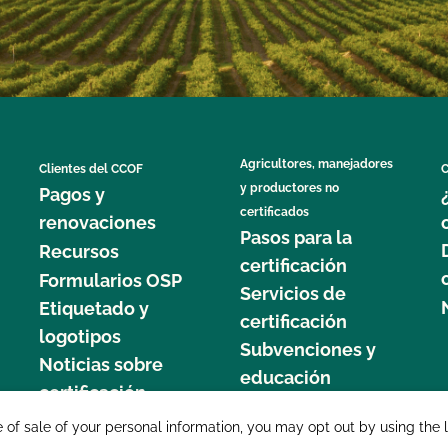
Agricultores, manejadores
Clientes del CCOF
C
y productores no
Pagos y
certificados
renovaciones
Pasos para la
Recursos
certificación
Formularios OSP
Servicios de
Etiquetado y
certificación
logotipos
Subvenciones y
Noticias sobre
educación
certificación
877 C
e of sale of your personal information, you may opt out by using the 