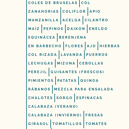
COLES DE BRUSELAS
COL
ZANAHORIAS
COLIFLOR
APIO
MANZANILLA
ACELGA
CILANTRO
MAÍZ
PEPINOS
DAIKON
ENELDO
EQUINÁCEA
BERENJENA
EN BARBECHO
FLORES
AJO
HIERBAS
COL RIZADA
LAVANDA
PUERROS
LECHUGAS
MIZUNA
CEBOLLAS
PEREJIL
GUISANTES (FRESCOS)
PIMIENTOS
PATATAS
QUINOA
RÁBANOS
MEZCLA PARA ENSALADA
CHALOTES
SORGO
ESPINACAS
CALABAZA (VERANO)
CALABAZA (INVIERNO)
FRESAS
GIRASOL
TOMATILLOS
TOMATES