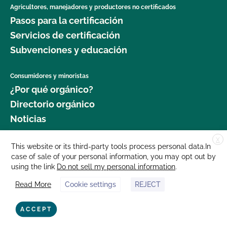
Agricultores, manejadores y productores no certificados
Pasos para la certificación
Servicios de certificación
Subvenciones y educación
Consumidores y minoristas
¿Por qué orgánico?
Directorio orgánico
Noticias
X
Donar
This website or its third-party tools process personal data.In
case of sale of your personal information, you may opt out by
Carreras profesionales
using the link
Do not sell my personal information
.
Sala de prensa
Read More
Cookie settings
REJECT
Contáctenos
877 Cedar Street, Suite 248, Santa Cruz, CA 95060 © 2025 CCOF.org
ACCEPT