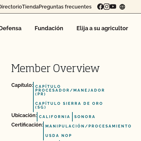
Directorio
Tienda
Preguntas frecuentes
chang
Defensa
Fundación
Elija a su agricultor
Member Overview
Capítulo:
CAPÍTULO
PROCESADOR/MANEJADOR
(PR)
CAPÍTULO SIERRA DE ORO
(SG)
Ubicación:
CALIFORNIA
SONORA
Certificación:
MANIPULACIÓN/PROCESAMIENTO
USDA NOP