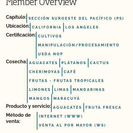
Member Overview
Capítulo:
SECCIÓN SUROESTE DEL PACÍFICO (PS)
Ubicación:
CALIFORNIA
LOS ANGELES
Certificación:
CULTIVOS
MANIPULACIÓN/PROCESAMIENTO
USDA NOP
Cosecha:
AGUACATES
PLÁTANOS
CACTUS
CHERIMOYAS
CAFÉ
FRUTAS - FRUTAS TROPICALES
LIMONES
LIMAS
MANDARINAS
MANGOS
MARACUYÁ
Producto y servicio:
AGUACATES
FRUTA FRESCA
Método de
INTERNET (WWW)
venta:
VENTA AL POR MAYOR (WS)