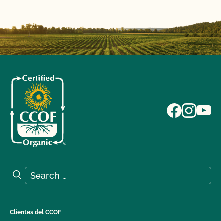
Search for:
Search
Clientes del CCOF