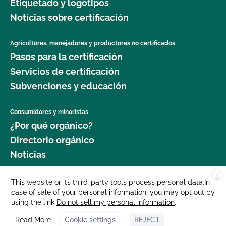
Etiquetado y logotipos
Noticias sobre certificación
Agricultores, manejadores y productores no certificados
Pasos para la certificación
Servicios de certificación
Subvenciones y educación
Consumidores y minoristas
¿Por qué orgánico?
Directorio orgánico
Noticias
X
Donar
This website or its third-party tools process personal data.In
case of sale of your personal information, you may opt out by
Carreras profesionales
using the link
Do not sell my personal information
.
Sala de prensa
Read More
Cookie settings
REJECT
Contáctenos