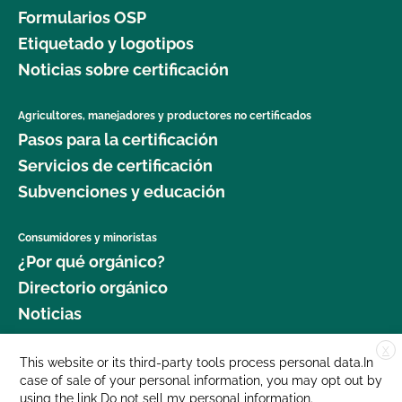
Formularios OSP
Etiquetado y logotipos
Noticias sobre certificación
Agricultores, manejadores y productores no certificados
Pasos para la certificación
Servicios de certificación
Subvenciones y educación
Consumidores y minoristas
¿Por qué orgánico?
Directorio orgánico
Noticias
X
Donar
This website or its third-party tools process personal data.In
case of sale of your personal information, you may opt out by
Carreras profesionales
using the link
Do not sell my personal information
.