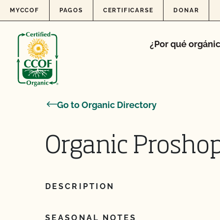
Skip to content
MYCCOF
PAGOS
CERTIFICARSE
DONAR
¿Por qué orgáni
Go to Organic Directory
Organic Prosho
DESCRIPTION
SEASONAL NOTES