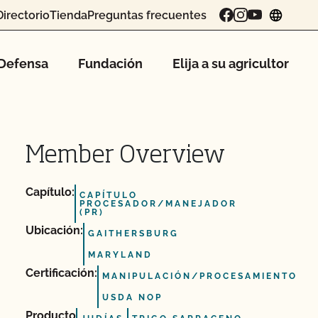
Directorio
Tienda
Preguntas frecuentes
chang
Defensa
Fundación
Elija a su agricultor
Member Overview
Capítulo:
CAPÍTULO
PROCESADOR/MANEJADOR
(PR)
Ubicación:
GAITHERSBURG
MARYLAND
Certificación:
MANIPULACIÓN/PROCESAMIENTO
USDA NOP
Producto