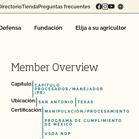
Directorio
Tienda
Preguntas frecuentes
chang
Defensa
Fundación
Elija a su agricultor
Member Overview
Capítulo:
CAPÍTULO
PROCESADOR/MANEJADOR
(PR)
Ubicación:
SAN ANTONIO
TEXAS
Certificación:
MANIPULACIÓN/PROCESAMIENTO
PROGRAMA DE CUMPLIMIENTO
DE MÉXICO
USDA NOP