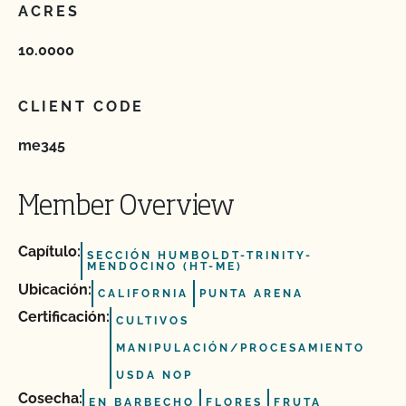
ACRES
10.0000
CLIENT CODE
me345
Member Overview
Capítulo:
SECCIÓN HUMBOLDT-TRINITY-
MENDOCINO (HT-ME)
Ubicación:
CALIFORNIA
PUNTA ARENA
Certificación:
CULTIVOS
MANIPULACIÓN/PROCESAMIENTO
USDA NOP
Cosecha:
EN BARBECHO
FLORES
FRUTA