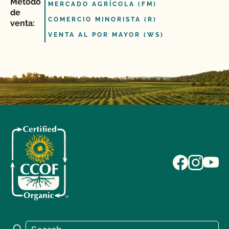
Método
MERCADO AGRÍCOLA (FM)
de
COMERCIO MINORISTA (R)
venta:
VENTA AL POR MAYOR (WS)
Search for:
Search