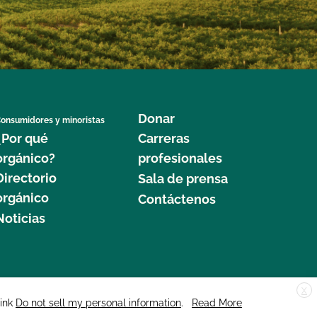
Donar
onsumidores y minoristas
¿Por qué
Carreras
orgánico?
profesionales
Directorio
Sala de prensa
orgánico
Contáctenos
Noticias
X
edar Street, Suite 248, Santa Cruz, CA 95060 © 2025 CCOF.org
link
Do not sell my personal information
.
Read More