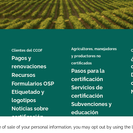
Agricultores, manejadores
Clientes del CCOF
C
y productores no
Pagos y
certificados
renovaciones
Pasos para la
Recursos
certificación
Formularios OSP
Servicios de
Etiquetado y
certificación
logotipos
Subvenciones y
Noticias sobre
educación
certificación
877 C
e of sale of your personal information, you may opt out by using the 