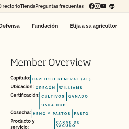
Directorio
Tienda
Preguntas frecuentes
chang
Defensa
Fundación
Elija a su agricultor
Member Overview
Capítulo:
CAPÍTULO GENERAL (AL)
Ubicación:
OREGÓN
WILLIAMS
Certificación:
CULTIVOS
GANADO
USDA NOP
Cosecha:
HENO Y PASTOS
PASTO
Producto y
CARNE DE
VACUNO
servicio: