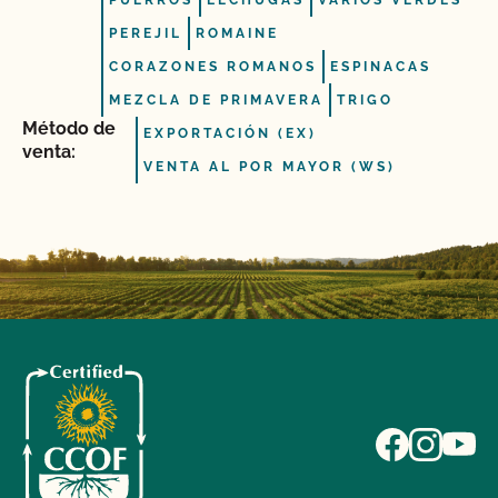
PUERROS
LECHUGAS
VARIOS VERDES
PEREJIL
ROMAINE
CORAZONES ROMANOS
ESPINACAS
MEZCLA DE PRIMAVERA
TRIGO
Método de
EXPORTACIÓN (EX)
venta:
VENTA AL POR MAYOR (WS)