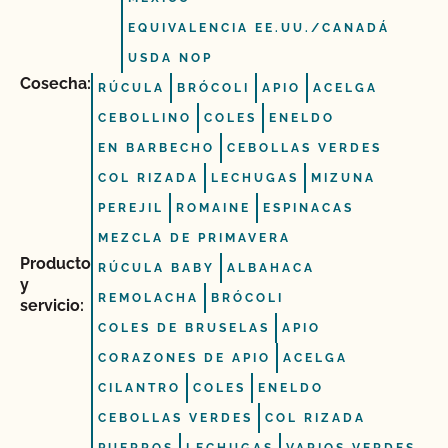
EQUIVALENCIA EE.UU./CANADÁ
USDA NOP
Cosecha:
RÚCULA
BRÓCOLI
APIO
ACELGA
CEBOLLINO
COLES
ENELDO
EN BARBECHO
CEBOLLAS VERDES
COL RIZADA
LECHUGAS
MIZUNA
PEREJIL
ROMAINE
ESPINACAS
MEZCLA DE PRIMAVERA
Producto
RÚCULA BABY
ALBAHACA
y
REMOLACHA
BRÓCOLI
servicio:
COLES DE BRUSELAS
APIO
CORAZONES DE APIO
ACELGA
CILANTRO
COLES
ENELDO
CEBOLLAS VERDES
COL RIZADA