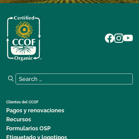
Search for:
Search
Clientes del CCOF
Pagos y renovaciones
Recursos
Formularios OSP
Etiquetado y logotipos