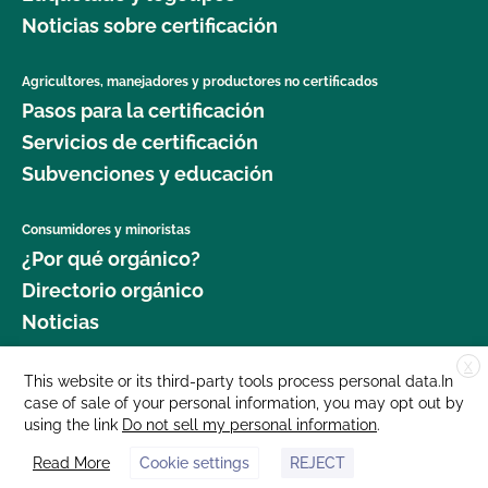
Noticias sobre certificación
Agricultores, manejadores y productores no certificados
Pasos para la certificación
Servicios de certificación
Subvenciones y educación
Consumidores y minoristas
¿Por qué orgánico?
Directorio orgánico
Noticias
X
Donar
This website or its third-party tools process personal data.In
case of sale of your personal information, you may opt out by
Carreras profesionales
using the link
Do not sell my personal information
.
Sala de prensa
Read More
Cookie settings
REJECT
Contáctenos