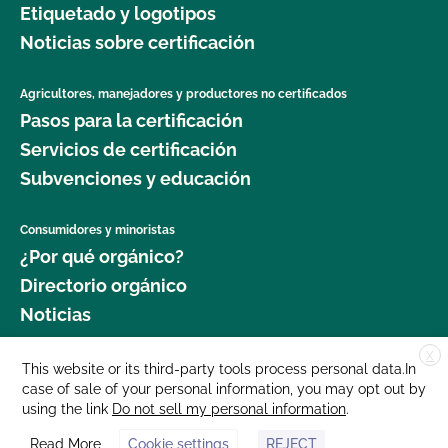
Etiquetado y logotipos
Noticias sobre certificación
Agricultores, manejadores y productores no certificados
Pasos para la certificación
Servicios de certificación
Subvenciones y educación
Consumidores y minoristas
¿Por qué orgánico?
Directorio orgánico
Noticias
X
Donar
This website or its third-party tools process personal data.In
case of sale of your personal information, you may opt out by
Carreras profesionales
using the link
Do not sell my personal information
.
Sala de prensa
Read More
Cookie settings
REJECT