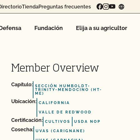
Directorio
Tienda
Preguntas frecuentes
chang
Defensa
Fundación
Elija a su agricultor
Member Overview
Capítulo:
SECCIÓN HUMBOLDT-
TRINITY-MENDOCINO (HT-
ME)
Ubicación:
CALIFORNIA
VALLE DE REDWOOD
Certificación:
CULTIVOS
USDA NOP
Cosecha:
UVAS (CARIGNANE)