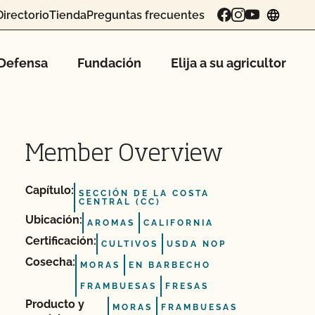
Directorio
Tienda
Preguntas frecuentes
chang
Defensa
Fundación
Elija a su agricultor
Member Overview
Capítulo:
SECCIÓN DE LA COSTA
CENTRAL (CC)
Ubicación:
AROMAS
CALIFORNIA
Certificación:
CULTIVOS
USDA NOP
Cosecha:
MORAS
EN BARBECHO
FRAMBUESAS
FRESAS
Producto y
MORAS
FRAMBUESAS